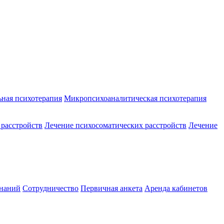
ная психотерапия
Микропсихоаналитическая психотерапия
 расстройств
Лечение психосоматических расстройств
Лечение
знаний
Сотрудничество
Первичная анкета
Аренда кабинетов