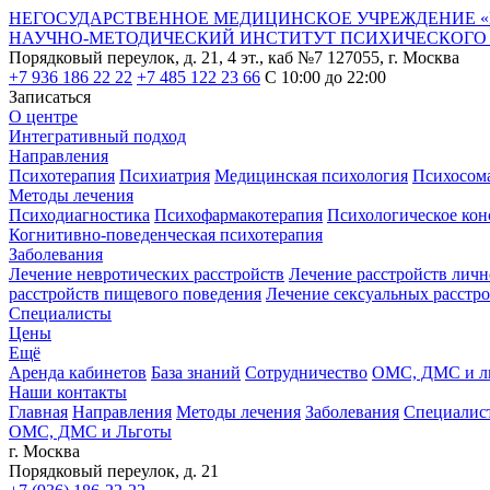
НЕГОСУДАРСТВЕННОЕ МЕДИЦИНСКОЕ УЧРЕЖДЕНИЕ «
НАУЧНО-МЕТОДИЧЕСКИЙ ИНСТИТУТ ПСИХИЧЕСКОГО 
Порядковый переулок, д. 21, 4 эт., каб №7
127055, г. Москва
+7 936 186 22 22
+7 485 122 23 66
С 10:00 до 22:00
Записаться
О центре
Интегративный подход
Направления
Психотерапия
Психиатрия
Медицинская психология
Психосом
Методы лечения
Психодиагностика
Психофармакотерапия
Психологическое кон
Когнитивно-поведенческая психотерапия
Заболевания
Лечение невротических расстройств
Лечение расстройств личн
расстройств пищевого поведения
Лечение сексуальных расстр
Специалисты
Цены
Ещё
Аренда кабинетов
База знаний
Сотрудничество
ОМС, ДМС и л
Наши контакты
Главная
Направления
Методы лечения
Заболевания
Специалис
ОМС, ДМС и Льготы
г. Москва
Порядковый переулок, д. 21