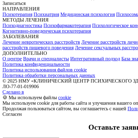
Записаться
НАПРАВЛЕНИЯ
Психотерапия
Психиатрия
Медицинская психология
Психосом
МЕТОДЫ ЛЕЧЕНИЯ
Психодиагностика
Психофармакотерапия
Психологическое кон
Когнитивно-поведенческая психотерапия
ЗАБОЛЕВАНИЯ
Лечение невротических расстройств
Лечение расстройств личн
расстройств пищевого поведения
Лечение сексуальных расстр
ДОПОЛНИТЕЛЬНО
О центре
Врачи и специалисты
Интегративный подход
База зн
Политика конфиденциальности
Политика использования файлов cookie
Политика обработки персональных данных
© 2025 НМУ «‎КЛИНИЧЕСКИЙ ЦЕНТР ПСИХИЧЕСКОГО ЗД
ЛО-77-01-019906
Сделано в
🍪 Мы используем файлы
cookie
Мы используем cookie для работы сайта и улучшения вашего о
Продолжая пользоваться сайтом, вы соглашаетесь с нашей
Поли
Согласен
Оставьте заяв