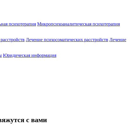
ная психотерапия
Микропсихоаналитическая психотерапия
 расстройств
Лечение психосоматических расстройств
Лечение
ы
Юридическая информация
вяжутся с вами