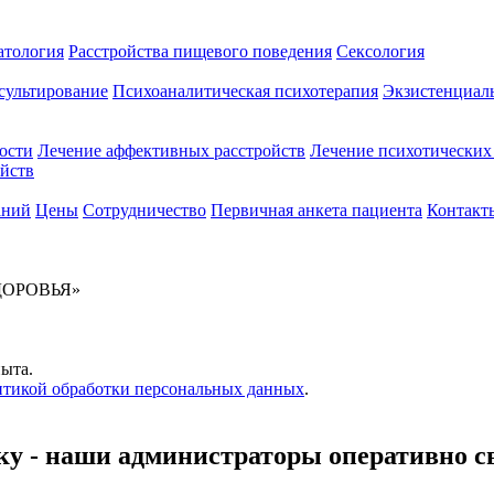
атология
Расстройства пищевого поведения
Сексология
сультирование
Психоаналитическая психотерапия
Экзистенциаль
ости
Лечение аффективных расстройств
Лечение психотических
ойств
аний
Цены
Сотрудничество
Первичная анкета пациента
Контакт
ОРОВЬЯ»‎
пыта.
тикой обработки персональных данных
.
ку - наши администраторы оперативно с