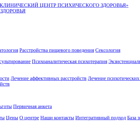
КЛИНИЧЕСКИЙ ЦЕНТР ПСИХИЧЕСКОГО ЗДОРОВЬЯ»
ЗДОРОВЬЯ
атология
Расстройства пищевого поведения
Сексология
сультирование
Психоаналитическая психотерапия
Экзистенциаль
ости
Лечение аффективных расстройств
Лечение психотических
ойств
ьготы
Первичная анкета
ты
Цены
О центре
Наши контакты
Интегративный подход
База 