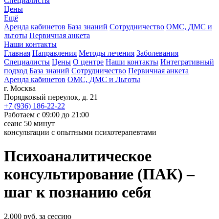
Специалисты
Цены
Ещё
Аренда кабинетов
База знаний
Сотрудничество
ОМС, ДМС и
льготы
Первичная анкета
Наши контакты
Главная
Направления
Методы лечения
Заболевания
Специалисты
Цены
О центре
Наши контакты
Интегративный
подход
База знаний
Сотрудничество
Первичная анкета
Аренда кабинетов
ОМС, ДМС и Льготы
г. Москва
Порядковый переулок, д. 21
+7 (936) 186-22-22
Работаем с 09:00 до 21:00
сеанс 50 минут
консультации с опытными психотерапевтами
Психоаналитическое
консультирование
(ПАК) –
шаг к познанию себя
2.000 руб. за сессию