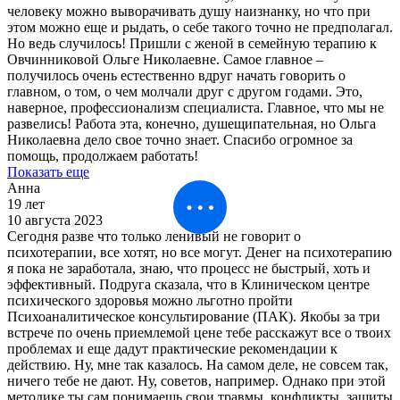
человеку можно выворачивать душу наизнанку, но что при
этом можно еще и рыдать, о себе такого точно не предполагал.
Но ведь случилось! Пришли с женой в семейную терапию к
Овчинниковой Ольге Николаевне. Самое главное –
получилось очень естественно вдруг начать говорить о
главном, о том, о чем молчали друг с другом годами. Это,
наверное, профессионализм специалиста. Главное, что мы не
развелись! Работа эта, конечно, душещипательная, но Ольга
Николаевна дело свое точно знает. Спасибо огромное за
помощь, продолжаем работать!
Показать еще
Анна
19 лет
10 августа 2023
Сегодня разве что только ленивый не говорит о
психотерапии, все хотят, но все могут. Денег на психотерапию
я пока не заработала, знаю, что процесс не быстрый, хоть и
эффективный. Подруга сказала, что в Клиническом центре
психического здоровья можно льготно пройти
Психоаналитическое консультирование (ПАК). Якобы за три
встрече по очень приемлемой цене тебе расскажут все о твоих
проблемах и еще дадут практические рекомендации к
действию. Ну, мне так казалось. На самом деле, не совсем так,
ничего тебе не дают. Ну, советов, например. Однако при этой
методике ты сам понимаешь свои травмы, конфликты, защиты