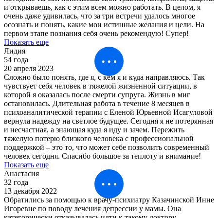
и открываешь, как с этим всем можно работать. В целом, я
очень даже удивилась, что за три встречи удалось многое
осознать и понять, какие мои истинные желания и цели. На
первом этапе познания себя очень рекомендую! Супер!
Показать еще
Лидия
54 года
20 апреля 2023
Сложно было понять, где я, с кем я и куда направляюсь. Так
чувствует себя человек в тяжелой жизненной ситуации, в
которой я оказалась после смерти супруга. Жизнь в миг
остановилась. Длительная работа в течение 8 месяцев в
психоаналитической терапии с Еленой Юрьевной Исагуловой
вернула надежду на светлое будущее. Сегодня я не потерянная
и несчастная, а знающая куда я иду и зачем. Пережить
тяжелую потерю близкого человека с профессиональной
поддержкой – это то, что может себе позволить современный
человек сегодня. Спасибо большое за теплоту и внимание!
Показать еще
Анастасия
32 года
13 декабря 2022
Обратились за помощью к врачу-психиатру Казачинской Инне
Игоревне по поводу лечения депрессии у мамы. Она
категорически отказывалась идти к такому доктору –