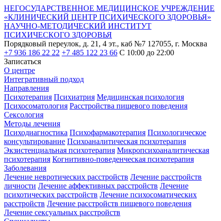
НЕГОСУДАРСТВЕННОЕ МЕДИЦИНСКОЕ УЧРЕЖДЕНИЕ
«КЛИНИЧЕСКИЙ ЦЕНТР ПСИХИЧЕСКОГО ЗДОРОВЬЯ»
НАУЧНО-МЕТОДИЧЕСКИЙ ИНСТИТУТ
ПСИХИЧЕСКОГО ЗДОРОВЬЯ
Порядковый переулок, д. 21, 4 эт., каб №7
127055, г. Москва
+7 936 186 22 22
+7 485 122 23 66
С 10:00 до 22:00
Записаться
О центре
Интегративный подход
Направления
Психотерапия
Психиатрия
Медицинская психология
Психосоматология
Расстройства пищевого поведения
Сексология
Методы лечения
Психодиагностика
Психофармакотерапия
Психологическое
консультирование
Психоаналитическая психотерапия
Экзистенциальная психотерапия
Микропсихоаналитическая
психотерапия
Когнитивно-поведенческая психотерапия
Заболевания
Лечение невротических расстройств
Лечение расстройств
личности
Лечение аффективных расстройств
Лечение
психотических расстройств
Лечение психосоматических
расстройств
Лечение расстройств пищевого поведения
Лечение сексуальных расстройств