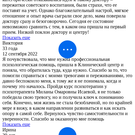
пережитки советского воспитания, были страхи, что ее
поставят на учет. Однако благожелательный настрой, мягкое
отношение и опыт врача сыграли свое дело, мама поверила
доктору сразу и безоговорочно. Сегодня ее состояние
невозможно сравнить с тем, в каком она пришла на первый
прием. Низкий поклон доктору и центру!
Показать еще
Виктория
33 года
12 сентября 2022
Я почувствовала, что мне нужна профессиональная
психологическая помощь, пришла в Клинический центр и
поняла, что обратилась туда, куда нужно. Спасибо за то, что
помогли справиться с моими тревогами и переживаниями, это
давно беспокоило меня, к тому же я не понимала, когда и
почему это началось. Пройдя курс психотерапии у
психотерапевта Миланы Омаровны Исаевой, я не только
победила свою тревогу, но и получила ключ к пониманию
себя. Конечно, моя жизнь не стала безоблачной, но по крайней
мере я вижу, в каком направлении развиваться и как искать
опору в самой себе. Вернулось чувство самостоятельности и
уверенности. Спасибо за оказанную мне помощь
Показать еще
Ирина