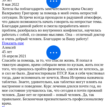
39 лет
8 мая 2022
Хотела бы поблагодарить замечательного врача Оксану
Валерьевну Григорову за помощь в моей очень непростой
ситуации. Встречи всегда проходили в радушной атмосфере,
что давало возможность начать говорить на непростые темы.
Благодаря данной работе я смогла проработать много
проблем, разобралась во внутренних конфликтах, научилась
работать с собой, со своими мыслями. Она – отличный доктор
и очень добрый человек. Благодарю за Вашу работу!
Показать еще
Алексей
45 лет
16 апреля 2021
Спасибо за помощь, за то, что спасли жизнь. Я попал в
тяжелую аварию, врачи собирали меня по кускам, жить после
того, что пришлось пройти физически, совсем не хотелось, да
и сил не было. Диагностировали ПТСР. Как я себя чувствовал
тогда, даже вспоминать не хочется, Инна Игоревна назначила
таблетки. Знаете, удивительно, как таблетки могут влиять на
настроение и поведение. Курс лечения длился почти год, но
мое состояние улучшилось так, что сегодня я почти прежний
человек. Даже нет не прежний – новый человек. Да, так
правильнее. Бесконечная признательность профессионализму
врача.