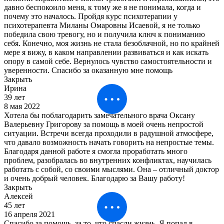
давно беспокоило меня, к тому же я не понимала, когда и
почему это началось. Пройдя курс психотерапии у
психотерапевта Миланы Омаровны Исаевой, я не только
победила свою тревогу, но и получила ключ к пониманию
себя. Конечно, моя жизнь не стала безоблачной, но по крайней
мере я вижу, в каком направлении развиваться и как искать
опору в самой себе. Вернулось чувство самостоятельности и
уверенности. Спасибо за оказанную мне помощь
Закрыть
Ирина
39 лет
8 мая 2022
Хотела бы поблагодарить замечательного врача Оксану
Валерьевну Григорову за помощь в моей очень непростой
ситуации. Встречи всегда проходили в радушной атмосфере,
что давало возможность начать говорить на непростые темы.
Благодаря данной работе я смогла проработать много
проблем, разобралась во внутренних конфликтах, научилась
работать с собой, со своими мыслями. Она – отличный доктор
и очень добрый человек. Благодарю за Вашу работу!
Закрыть
Алексей
45 лет
16 апреля 2021
Спасибо за помощь, за то, что спасли жизнь. Я попал в