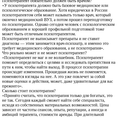
Психотерапевт обязательно должен быть врачом?
«У психотерапевта должно быть базовое медицинское или
психологическое образование. Хотя юридически в России
психотерапевтом себя может называть только врач, который
окончил медицинский ВУЗ, а потом прошел переподготовку
по психотерапии. Однако сегодня человек с психологическим
образованием и хорошей профильной подготовкой тоже
может быть отличным психотерапевтом.
Психотерапевт не выписывает препараты и не ставит
диагнозы — этим занимается врач-психиатр, и именно это
требует медицинского образования, а не психотерапия».
Что реально может и не может психотерапевт?
«Психотерапевт не маг и не волшебник. Психотерапевт
поможет определиться с целями и исследовать препятствия на
пути к ним, чтобы найти выход. В процессе психотерапии
происходят изменения. Прошедшая жизнь не поменяется,
поменяются взгляды на нее. А это уже повлечет за собой
новые оценки и действия, может, даже удивительные для вас
прежнего».
Сколько стоит психотерапия?
«Принято считать, что психотерапия только для богатых, это
не так. Сегодня каждый сможет найти себе специалиста,
исходя из собственных материальных возможностей. Цена
зависит от частоты сеансов, опыта, репутации, а иногда и
амбиций терапевта, стоимости аренды. При длительной