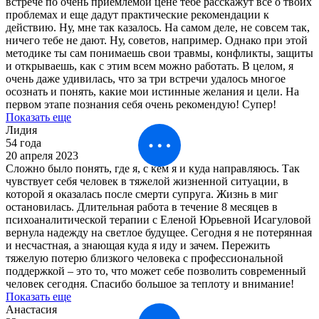
встрече по очень приемлемой цене тебе расскажут все о твоих
проблемах и еще дадут практические рекомендации к
действию. Ну, мне так казалось. На самом деле, не совсем так,
ничего тебе не дают. Ну, советов, например. Однако при этой
методике ты сам понимаешь свои травмы, конфликты, защиты
и открываешь, как с этим всем можно работать. В целом, я
очень даже удивилась, что за три встречи удалось многое
осознать и понять, какие мои истинные желания и цели. На
первом этапе познания себя очень рекомендую! Супер!
Показать еще
Лидия
54 года
20 апреля 2023
Сложно было понять, где я, с кем я и куда направляюсь. Так
чувствует себя человек в тяжелой жизненной ситуации, в
которой я оказалась после смерти супруга. Жизнь в миг
остановилась. Длительная работа в течение 8 месяцев в
психоаналитической терапии с Еленой Юрьевной Исагуловой
вернула надежду на светлое будущее. Сегодня я не потерянная
и несчастная, а знающая куда я иду и зачем. Пережить
тяжелую потерю близкого человека с профессиональной
поддержкой – это то, что может себе позволить современный
человек сегодня. Спасибо большое за теплоту и внимание!
Показать еще
Анастасия