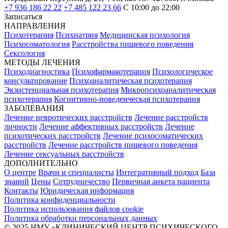
+7 936 186 22 22
+7 485 122 23 66
С 10:00 до 22:00
Записаться
НАПРАВЛЕНИЯ
Психотерапия
Психиатрия
Медицинская психология
Психосоматология
Расстройства пищевого поведения
Сексология
МЕТОДЫ ЛЕЧЕНИЯ
Психодиагностика
Психофармакотерапия
Психологическое
консультирование
Психоаналитическая психотерапия
Экзистенциальная психотерапия
Микропсихоаналитическая
психотерапия
Когнитивно-поведенческая психотерапия
ЗАБОЛЕВАНИЯ
Лечение невротических расстройств
Лечение расстройств
личности
Лечение аффективных расстройств
Лечение
психотических расстройств
Лечение психосоматических
расстройств
Лечение расстройств пищевого поведения
Лечение сексуальных расстройств
ДОПОЛНИТЕЛЬНО
О центре
Врачи и специалисты
Интегративный подход
База
знаний
Цены
Сотрудничество
Первичная анкета пациента
Контакты
Юридическая информация
Политика конфиденциальности
Политика использования файлов cookie
Политика обработки персональных данных
© 2025 НМУ «‎КЛИНИЧЕСКИЙ ЦЕНТР ПСИХИЧЕСКОГО