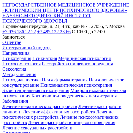
НЕГОСУДАРСТВЕННОЕ МЕДИЦИНСКОЕ УЧРЕЖДЕНИЕ
«КЛИНИЧЕСКИЙ ЦЕНТР ПСИХИЧЕСКОГО ЗДОРОВЬЯ»
НАУЧНО-МЕТОДИЧЕСКИЙ ИНСТИТУТ
ПСИХИЧЕСКОГО ЗДОРОВЬЯ
Порядковый переулок, д. 21, 4 эт., каб №7
127055, г. Москва
+7 936 186 22 22
+7 485 122 23 66
С 10:00 до 22:00
Записаться
О центре
Интегративный подход
Направления
Психотерапия
Психиатрия
Медицинская психология
Психосоматология
Расстройства пищевого поведения
Сексология
Методы лечения
Психодиагностика
Психофармакотерапия
Психологическое
консультирование
Психоаналитическая психотерапия
Экзистенциальная психотерапия
Микропсихоаналитическая
психотерапия
Когнитивно-поведенческая психотерапия
Заболевания
Лечение невротических расстройств
Лечение расстройств
личности
Лечение аффективных расстройств
Лечение
психотических расстройств
Лечение психосоматических
расстройств
Лечение расстройств пищевого поведения
Лечение сексуальных расстройств