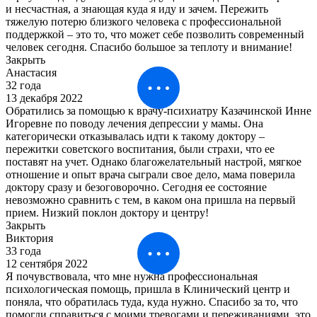
и несчастная, а знающая куда я иду и зачем. Пережить
тяжелую потерю близкого человека с профессиональной
поддержкой – это то, что может себе позволить современный
человек сегодня. Спасибо большое за теплоту и внимание!
Закрыть
Анастасия
32 года
13 декабря 2022
Обратились за помощью к врачу-психиатру Казачинской Инне
Игоревне по поводу лечения депрессии у мамы. Она
категорически отказывалась идти к такому доктору –
пережитки советского воспитания, были страхи, что ее
поставят на учет. Однако благожелательный настрой, мягкое
отношение и опыт врача сыграли свое дело, мама поверила
доктору сразу и безоговорочно. Сегодня ее состояние
невозможно сравнить с тем, в каком она пришла на первый
прием. Низкий поклон доктору и центру!
Закрыть
Виктория
33 года
12 сентября 2022
Я почувствовала, что мне нужна профессиональная
психологическая помощь, пришла в Клинический центр и
поняла, что обратилась туда, куда нужно. Спасибо за то, что
помогли справиться с моими тревогами и переживаниями, это