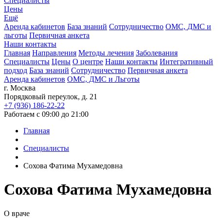
Специалисты
Цены
Ещё
Аренда кабинетов
База знаний
Сотрудничество
ОМС, ДМС и
льготы
Первичная анкета
Наши контакты
Главная
Направления
Методы лечения
Заболевания
Специалисты
Цены
О центре
Наши контакты
Интегративный
подход
База знаний
Сотрудничество
Первичная анкета
Аренда кабинетов
ОМС, ДМС и Льготы
г. Москва
Порядковый переулок, д. 21
+7 (936) 186-22-22
Работаем с 09:00 до 21:00
Главная
Специалисты
Сохова Фатима Мухамедовна
Сохова Фатима Мухамедовна
О враче