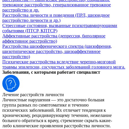
тревожное расстройство, генерализованное тревожное
расстройство и др.
Расстройства личности и поведения (ПРЛ, шизоидное
расстройство личности и др.)
Стрессовые состояния, вызванные психотравмирующими
событиями (ПТСР, КПТСР)
Аффективные расстройства (депрессия, биполярное
аффективное расстройство)
Расстройства шизофренического спектра (шизофрения,
шизотипическое расстройство, шизоаффективное
расстройство)
Психические расстройства вследствие черепно-мозговой
травмы эпилепсии, сосудистых заболеваний головного мозга.
Заболевания, с которыми работает специалист
Лечение расстройств личности
Личностные нарушения — это достаточно большая
группа разных по симптоматике и течению
психических заболеваний. Их отличает тенденция к
хроническому, рецидивирующему течению, нежелание
больного обратиться к врачу, стремление скрыть какие-
либо клинические проявления расстройства личности.