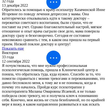
32 года
13 декабря 2022
Обратились за помощью к врачу-психиатру Казачинской Инне
Игоревне по поводу лечения депрессии у мамы. Она
категорически отказывалась идти к такому доктору –
пережитки советского воспитания, были страхи, что ее
поставят на учет. Однако благожелательный настрой, мягкое
отношение и опыт врача сыграли свое дело, мама поверила
доктору сразу и безоговорочно. Сегодня ее состояние
невозможно сравнить с тем, в каком она пришла на первый
прием. Низкий поклон доктору и центру!
Показать еще
Виктория
33 года
12 сентября 2022
Я почувствовала, что мне нужна профессиональная
психологическая помощь, пришла в Клинический центр и
поняла, что обратилась туда, куда нужно. Спасибо за то, что
помогли справиться с моими тревогами и переживаниями, это
давно беспокоило меня, к тому же я не понимала, когда и
почему это началось. Пройдя курс психотерапии у
психотерапевта Миланы Омаровны Исаевой, я не только
победила свою тревогу, но и получила ключ к пониманию
себя. Конечно, моя жизнь не стала безоблачной, но по крайней
мере я вижу, в каком направлении развиваться и как искать