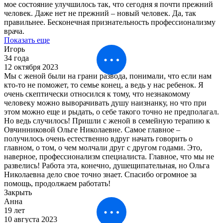
мое состояние улучшилось так, что сегодня я почти прежний
человек. Даже нет не прежний – новый человек. Да, так
правильнее. Бесконечная признательность профессионализму
врача.
Показать еще
Игорь
34 года
12 октября 2023
Мы с женой были на грани развода, понимали, что если нам
кто-то не поможет, то семье конец, а ведь у нас ребенок. Я
очень скептически относился к тому, что незнакомому
человеку можно выворачивать душу наизнанку, но что при
этом можно еще и рыдать, о себе такого точно не предполагал.
Но ведь случилось! Пришли с женой в семейную терапию к
Овчинниковой Ольге Николаевне. Самое главное –
получилось очень естественно вдруг начать говорить о
главном, о том, о чем молчали друг с другом годами. Это,
наверное, профессионализм специалиста. Главное, что мы не
развелись! Работа эта, конечно, душещипательная, но Ольга
Николаевна дело свое точно знает. Спасибо огромное за
помощь, продолжаем работать!
Закрыть
Анна
19 лет
10 августа 2023