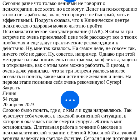
Сегодня разве что только ленивый не говорит о
психотерапии, все хотят, но все могут. Денег на психотерапию
я пока не заработала, знаю, что процесс не быстрый, хоть и
эффективный. Подруга сказала, что в Клиническом центре
психического здоровья можно льготно пройти
Психоаналитическое консультирование (ПАК). Якобы за три
встрече по очень приемлемой цене тебе расскажут все о твоих
проблемах и еще дадут практические рекомендации к
действию. Ну, мне так казалось. На самом деле, не совсем так,
ничего тебе не дают. Ну, советов, например. Однако при этой
методике ты сам понимаешь свои травмы, конфликты, защиты
и открываешь, как с этим всем можно работать. В целом, я
очень даже удивилась, что за три встречи удалось многое
осознать и понять, какие мои истинные желания и цели. На
первом этапе познания себя очень рекомендую! Супер!
Закрыть
Лидия
54 года
20 апреля 2023
Сложно было понять, где я, с кем я и куда направляюсь. Так
чувствует себя человек в тяжелой жизненной ситуации, в
которой я оказалась после смерти супруга. Жизнь в миг
остановилась. Длительная работа в течение 8 месяцев в
психоаналитической терапии с Еленой Юрьевной Исагуловой
вернула надежду на светлое будущее. Сегодня я не потерянная