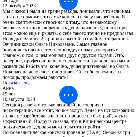
34 года
12 октября 2023
Мы с женой были на грани развода, понимали, что если нам
кто-то не поможет, то семье конец, а ведь у нас ребенок. Я
очень скептически относился к тому, что незнакомому
человеку можно выворачивать душу наизнанку, но что при
этом можно еще и рыдать, о себе такого точно не предполагал.
Но ведь случилось! Пришли с женой в семейную терапию к
Овчинниковой Ольге Николаевне. Самое главное –
получилось очень естественно вдруг начать говорить о
главном, о том, о чем молчали друг с другом годами. Это,
наверное, профессионализм специалиста. Главное, что мы не
развелись! Работа эта, конечно, душещипательная, но Ольга
Николаевна дело свое точно знает. Спасибо огромное за
помощь, продолжаем работать!
Показать еще
Анна
19 лет
10 августа 2023
Сегодня разве что только ленивый не говорит о
психотерапии, все хотят, но все могут. Денег на психотерапию
я пока не заработала, знаю, что процесс не быстрый, хоть и
эффективный. Подруга сказала, что в Клиническом центре
психического здоровья можно льготно пройти
Психоаналитическое консультирование (ПАК). Якобы за три