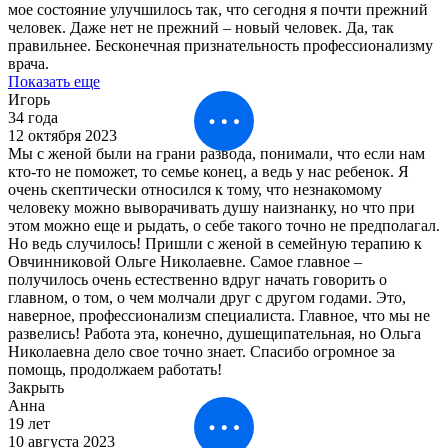
мое состояние улучшилось так, что сегодня я почти прежний
человек. Даже нет не прежний – новый человек. Да, так
правильнее. Бесконечная признательность профессионализму
врача.
Показать еще
Игорь
34 года
12 октября 2023
Мы с женой были на грани развода, понимали, что если нам
кто-то не поможет, то семье конец, а ведь у нас ребенок. Я
очень скептически относился к тому, что незнакомому
человеку можно выворачивать душу наизнанку, но что при
этом можно еще и рыдать, о себе такого точно не предполагал.
Но ведь случилось! Пришли с женой в семейную терапию к
Овчинниковой Ольге Николаевне. Самое главное –
получилось очень естественно вдруг начать говорить о
главном, о том, о чем молчали друг с другом годами. Это,
наверное, профессионализм специалиста. Главное, что мы не
развелись! Работа эта, конечно, душещипательная, но Ольга
Николаевна дело свое точно знает. Спасибо огромное за
помощь, продолжаем работать!
Закрыть
Анна
19 лет
10 августа 2023