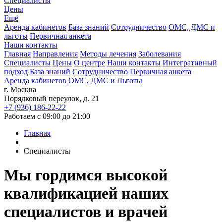
Специалисты
Цены
Ещё
Аренда кабинетов
База знаний
Сотрудничество
ОМС, ДМС и
льготы
Первичная анкета
Наши контакты
Главная
Направления
Методы лечения
Заболевания
Специалисты
Цены
О центре
Наши контакты
Интегративный
подход
База знаний
Сотрудничество
Первичная анкета
Аренда кабинетов
ОМС, ДМС и Льготы
г. Москва
Порядковый переулок, д. 21
+7 (936) 186-22-22
Работаем с 09:00 до 21:00
Главная
Специалисты
Мы гордимся
высокой
квалификацией
наших
специалистов и врачей