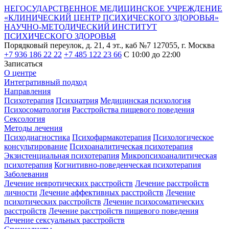
НЕГОСУДАРСТВЕННОЕ МЕДИЦИНСКОЕ УЧРЕЖДЕНИЕ
«КЛИНИЧЕСКИЙ ЦЕНТР ПСИХИЧЕСКОГО ЗДОРОВЬЯ»
НАУЧНО-МЕТОДИЧЕСКИЙ ИНСТИТУТ
ПСИХИЧЕСКОГО ЗДОРОВЬЯ
Порядковый переулок, д. 21, 4 эт., каб №7
127055, г. Москва
+7 936 186 22 22
+7 485 122 23 66
С 10:00 до 22:00
Записаться
О центре
Интегративный подход
Направления
Психотерапия
Психиатрия
Медицинская психология
Психосоматология
Расстройства пищевого поведения
Сексология
Методы лечения
Психодиагностика
Психофармакотерапия
Психологическое
консультирование
Психоаналитическая психотерапия
Экзистенциальная психотерапия
Микропсихоаналитическая
психотерапия
Когнитивно-поведенческая психотерапия
Заболевания
Лечение невротических расстройств
Лечение расстройств
личности
Лечение аффективных расстройств
Лечение
психотических расстройств
Лечение психосоматических
расстройств
Лечение расстройств пищевого поведения
Лечение сексуальных расстройств