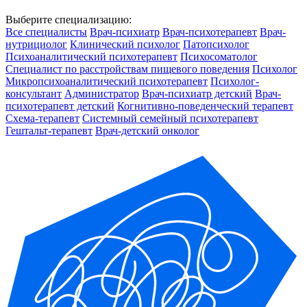
Выберите специализацию:
Все специалисты
Врач-психиатр
Врач-психотерапевт
Врач-
нутрициолог
Клинический психолог
Патопсихолог
Психоаналитический психотерапевт
Психосоматолог
Специалист по расстройствам пищевого поведения
Психолог
Микропсихоаналитический психотерапевт
Психолог-
консультант
Администратор
Врач-психиатр детский
Врач-
психотерапевт детский
Когнитивно-поведенческий терапевт
Схема-терапевт
Системный семейный психотерапевт
Гештальт-терапевт
Врач-детский онколог