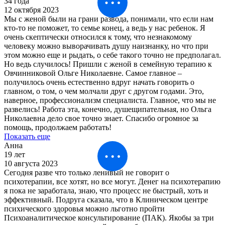
34 года
12 октября 2023
Мы с женой были на грани развода, понимали, что если нам
кто-то не поможет, то семье конец, а ведь у нас ребенок. Я
очень скептически относился к тому, что незнакомому
человеку можно выворачивать душу наизнанку, но что при
этом можно еще и рыдать, о себе такого точно не предполагал.
Но ведь случилось! Пришли с женой в семейную терапию к
Овчинниковой Ольге Николаевне. Самое главное –
получилось очень естественно вдруг начать говорить о
главном, о том, о чем молчали друг с другом годами. Это,
наверное, профессионализм специалиста. Главное, что мы не
развелись! Работа эта, конечно, душещипательная, но Ольга
Николаевна дело свое точно знает. Спасибо огромное за
помощь, продолжаем работать!
Показать еще
Анна
19 лет
10 августа 2023
Сегодня разве что только ленивый не говорит о
психотерапии, все хотят, но все могут. Денег на психотерапию
я пока не заработала, знаю, что процесс не быстрый, хоть и
эффективный. Подруга сказала, что в Клиническом центре
психического здоровья можно льготно пройти
Психоаналитическое консультирование (ПАК). Якобы за три