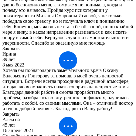
давно беспокоило меня, к тому же я не понимала, когда и
почему это началось. Пройдя курс психотерапии у
психотерапевта Миланы Омаровны Исаевой, я не только
победила свою тревогу, но и получила ключ к пониманию
себя. Конечно, моя жизнь не стала безоблачной, но по крайней
мере я вижу, в каком направлении развиваться и как искать
опору в самой себе. Вернулось чувство самостоятельности и
уверенности. Спасибо за оказанную мне помощь
Закрыть
Ирина
39 лет
8 мая 2022
Хотела бы поблагодарить замечательного врача Оксану
Валерьевну Григорову за помощь в моей очень непростой
ситуации. Встречи всегда проходили в радушной атмосфере,
что давало возможность начать говорить на непростые темы.
Благодаря данной работе я смогла проработать много
проблем, разобралась во внутренних конфликтах, научилась
работать с собой, со своими мыслями. Она – отличный доктор
и очень добрый человек. Благодарю за Вашу работу!
Закрыть
Алексей
45 лет
16 апреля 2021
Спасибо за помощь, за то, что спасли жизнь. Я попал в