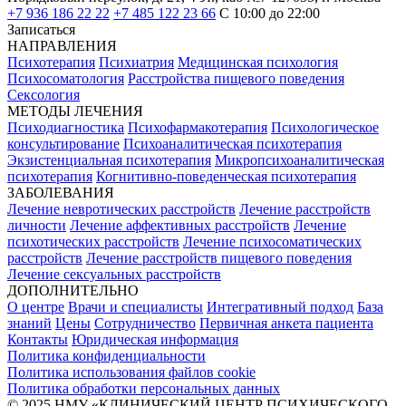
+7 936 186 22 22
+7 485 122 23 66
С 10:00 до 22:00
Записаться
НАПРАВЛЕНИЯ
Психотерапия
Психиатрия
Медицинская психология
Психосоматология
Расстройства пищевого поведения
Сексология
МЕТОДЫ ЛЕЧЕНИЯ
Психодиагностика
Психофармакотерапия
Психологическое
консультирование
Психоаналитическая психотерапия
Экзистенциальная психотерапия
Микропсихоаналитическая
психотерапия
Когнитивно-поведенческая психотерапия
ЗАБОЛЕВАНИЯ
Лечение невротических расстройств
Лечение расстройств
личности
Лечение аффективных расстройств
Лечение
психотических расстройств
Лечение психосоматических
расстройств
Лечение расстройств пищевого поведения
Лечение сексуальных расстройств
ДОПОЛНИТЕЛЬНО
О центре
Врачи и специалисты
Интегративный подход
База
знаний
Цены
Сотрудничество
Первичная анкета пациента
Контакты
Юридическая информация
Политика конфиденциальности
Политика использования файлов cookie
Политика обработки персональных данных
© 2025 НМУ «‎КЛИНИЧЕСКИЙ ЦЕНТР ПСИХИЧЕСКОГО