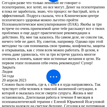
Сегодня разве что только ленивый не говорит о
психотерапии, все хотят, но все могут. Денег на психотерапию
я пока не заработала, знаю, что процесс не быстрый, хоть и
эффективный. Подруга сказала, что в Клиническом центре
психического здоровья можно льготно пройти
Психоаналитическое консультирование (ПАК). Якобы за три
встрече по очень приемлемой цене тебе расскажут все о твоих
проблемах и еще дадут практические рекомендации к
действию. Ну, мне так казалось. На самом деле, не совсем так,
ничего тебе не дают. Ну, советов, например. Однако при этой
методике ты сам понимаешь свои травмы, конфликты, защиты
и открываешь, как с этим всем можно работать. В целом, я
очень даже удивилась, что за три встречи удалось многое
осознать и понять, какие мои истинные желания и цели. На
первом этапе познания себя очень рекомендую! Супер!
Закрыть
Лидия
54 года
20 апреля 2023
Сложно было понять, где я, с кем я и куда направляюсь. Так
чувствует себя человек в тяжелой жизненной ситуации, в
которой я оказалась после смерти супруга. Жизнь в миг
остановилась. Длительная работа в течение 8 месяцев в
психоаналитической терапии с Еленой Юрьевной Исагуловой
вернула надежду на светлое будущее. Сегодня я не потерянная