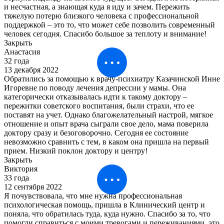
и несчастная, а знающая куда я иду и зачем. Пережить
тяжелую потерю близкого человека с профессиональной
поддержкой – это то, что может себе позволить современный
человек сегодня. Спасибо большое за теплоту и внимание!
Закрыть
Анастасия
32 года
13 декабря 2022
Обратились за помощью к врачу-психиатру Казачинской Инне
Игоревне по поводу лечения депрессии у мамы. Она
категорически отказывалась идти к такому доктору –
пережитки советского воспитания, были страхи, что ее
поставят на учет. Однако благожелательный настрой, мягкое
отношение и опыт врача сыграли свое дело, мама поверила
доктору сразу и безоговорочно. Сегодня ее состояние
невозможно сравнить с тем, в каком она пришла на первый
прием. Низкий поклон доктору и центру!
Закрыть
Виктория
33 года
12 сентября 2022
Я почувствовала, что мне нужна профессиональная
психологическая помощь, пришла в Клинический центр и
поняла, что обратилась туда, куда нужно. Спасибо за то, что
помогли справиться с моими тревогами и переживаниями, это