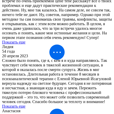
встрече по очень приемлемой цене тебе расскажут все о твоих
проблемах и еще дадут практические рекомендации к
действию. Ну, мне так казалось. На самом деле, не совсем так,
ничего тебе не дают. Ну, советов, например. Однако при этой
методике ты сам понимаешь свои травмы, конфликты, защиты
и открываешь, как с этим всем можно работать. В целом, я
очень даже удивилась, что за три встречи удалось многое
осознать и понять, какие мои истинные желания и цели. На
первом этапе познания себя очень рекомендую! Супер!
Показать еще
Лидия
54 года
20 апреля 2023
Сложно было понять, где я, с кем я и куда направляюсь. Так
чувствует себя человек в тяжелой жизненной ситуации, в
которой я оказалась после смерти супруга. Жизнь в миг
остановилась. Длительная работа в течение 8 месяцев в
психоаналитической терапии с Еленой Юрьевной Исагуловой
вернула надежду на светлое будущее. Сегодня я не потерянная
и несчастная, а знающая куда я иду и зачем. Пережить
тяжелую потерю близкого человека с профессиональной
поддержкой – это то, что может себе позволить современный
человек сегодня. Спасибо большое за теплоту и внимание!
Показать еще
Анастасия