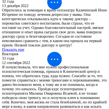
32 года
13 декабря 2022
Обратились за помощью к врачу-психиатру Казачинской Инне
Игоревне по поводу лечения депрессии у мамы. Она
категорически отказывалась идти к такому доктору –
пережитки советского воспитания, были страхи, что ее
поставят на учет. Однако благожелательный настрой, мягкое
отношение и опыт врача сыграли свое дело, мама поверила
доктору сразу и безоговорочно. Сегодня ее состояние
невозможно сравнить с тем, в каком она пришла на первый
прием. Низкий поклон доктору и центру!
Показать еще
Виктория
33 года
12 сентября 2022
Я почувствовала, что мне нужна профессиональная
психологическая помощь, пришла в Клинический центр и
поняла, что обратилась туда, куда нужно. Спасибо за то, что
помогли справиться с моими тревогами и переживаниями, это
давно беспокоило меня, к тому же я не понимала, когда и
почему это началось. Пройдя курс психотерапии у
психотерапевта Миланы Омаровны Исаевой, я не только
победила свою тревогу, но и получила ключ к пониманию
себя. Конечно, моя жизнь не стала безоблачной, но по крайней
мере я вижу, в каком направлении развиваться и как искать