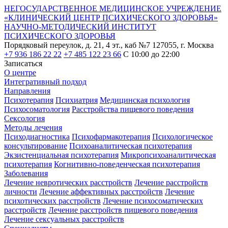
НЕГОСУДАРСТВЕННОЕ МЕДИЦИНСКОЕ УЧРЕЖДЕНИЕ
«КЛИНИЧЕСКИЙ ЦЕНТР ПСИХИЧЕСКОГО ЗДОРОВЬЯ»
НАУЧНО-МЕТОДИЧЕСКИЙ ИНСТИТУТ
ПСИХИЧЕСКОГО ЗДОРОВЬЯ
Порядковый переулок, д. 21, 4 эт., каб №7
127055, г. Москва
+7 936 186 22 22
+7 485 122 23 66
С 10:00 до 22:00
Записаться
О центре
Интегративный подход
Направления
Психотерапия
Психиатрия
Медицинская психология
Психосоматология
Расстройства пищевого поведения
Сексология
Методы лечения
Психодиагностика
Психофармакотерапия
Психологическое
консультирование
Психоаналитическая психотерапия
Экзистенциальная психотерапия
Микропсихоаналитическая
психотерапия
Когнитивно-поведенческая психотерапия
Заболевания
Лечение невротических расстройств
Лечение расстройств
личности
Лечение аффективных расстройств
Лечение
психотических расстройств
Лечение психосоматических
расстройств
Лечение расстройств пищевого поведения
Лечение сексуальных расстройств