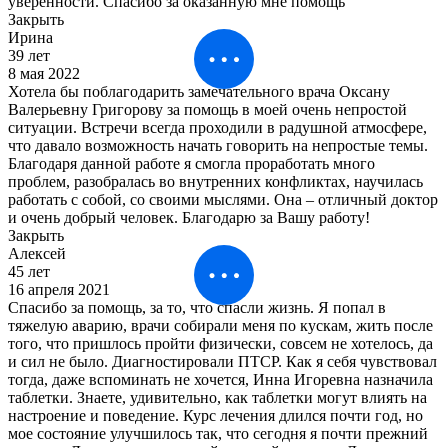
уверенности. Спасибо за оказанную мне помощь
Закрыть
Ирина
39 лет
8 мая 2022
Хотела бы поблагодарить замечательного врача Оксану
Валерьевну Григорову за помощь в моей очень непростой
ситуации. Встречи всегда проходили в радушной атмосфере,
что давало возможность начать говорить на непростые темы.
Благодаря данной работе я смогла проработать много
проблем, разобралась во внутренних конфликтах, научилась
работать с собой, со своими мыслями. Она – отличный доктор
и очень добрый человек. Благодарю за Вашу работу!
Закрыть
Алексей
45 лет
16 апреля 2021
Спасибо за помощь, за то, что спасли жизнь. Я попал в
тяжелую аварию, врачи собирали меня по кускам, жить после
того, что пришлось пройти физически, совсем не хотелось, да
и сил не было. Диагностировали ПТСР. Как я себя чувствовал
тогда, даже вспоминать не хочется, Инна Игоревна назначила
таблетки. Знаете, удивительно, как таблетки могут влиять на
настроение и поведение. Курс лечения длился почти год, но
мое состояние улучшилось так, что сегодня я почти прежний