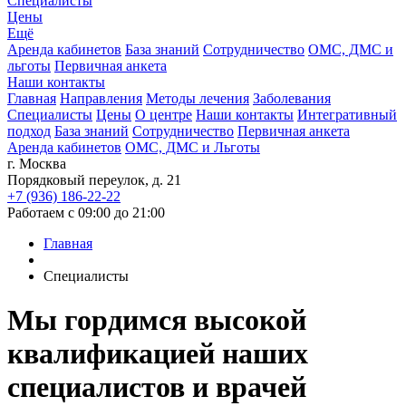
Специалисты
Цены
Ещё
Аренда кабинетов
База знаний
Сотрудничество
ОМС, ДМС и
льготы
Первичная анкета
Наши контакты
Главная
Направления
Методы лечения
Заболевания
Специалисты
Цены
О центре
Наши контакты
Интегративный
подход
База знаний
Сотрудничество
Первичная анкета
Аренда кабинетов
ОМС, ДМС и Льготы
г. Москва
Порядковый переулок, д. 21
+7 (936) 186-22-22
Работаем с 09:00 до 21:00
Главная
Специалисты
Мы гордимся
высокой
квалификацией
наших
специалистов и врачей