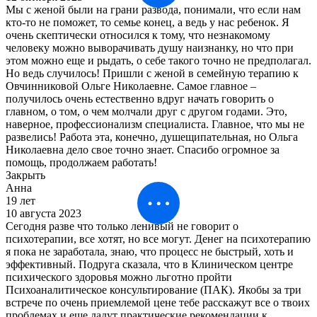
Мы с женой были на грани развода, понимали, что если нам
кто-то не поможет, то семье конец, а ведь у нас ребенок. Я
очень скептически относился к тому, что незнакомому
человеку можно выворачивать душу наизнанку, но что при
этом можно еще и рыдать, о себе такого точно не предполагал.
Но ведь случилось! Пришли с женой в семейную терапию к
Овчинниковой Ольге Николаевне. Самое главное –
получилось очень естественно вдруг начать говорить о
главном, о том, о чем молчали друг с другом годами. Это,
наверное, профессионализм специалиста. Главное, что мы не
развелись! Работа эта, конечно, душещипательная, но Ольга
Николаевна дело свое точно знает. Спасибо огромное за
помощь, продолжаем работать!
Закрыть
Анна
19 лет
10 августа 2023
Сегодня разве что только ленивый не говорит о
психотерапии, все хотят, но все могут. Денег на психотерапию
я пока не заработала, знаю, что процесс не быстрый, хоть и
эффективный. Подруга сказала, что в Клиническом центре
психического здоровья можно льготно пройти
Психоаналитическое консультирование (ПАК). Якобы за три
встрече по очень приемлемой цене тебе расскажут все о твоих
проблемах и еще дадут практические рекомендации к