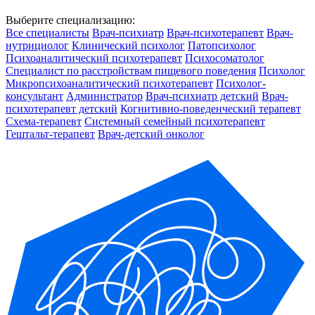
Выберите специализацию:
Все специалисты
Врач-психиатр
Врач-психотерапевт
Врач-
нутрициолог
Клинический психолог
Патопсихолог
Психоаналитический психотерапевт
Психосоматолог
Специалист по расстройствам пищевого поведения
Психолог
Микропсихоаналитический психотерапевт
Психолог-
консультант
Администратор
Врач-психиатр детский
Врач-
психотерапевт детский
Когнитивно-поведенческий терапевт
Схема-терапевт
Системный семейный психотерапевт
Гештальт-терапевт
Врач-детский онколог