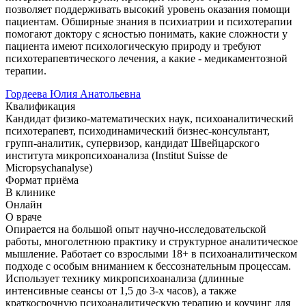
позволяет поддерживать высокий уровень оказания помощи
пациентам. Обширные знания в психиатрии и психотерапии
помогают доктору с ясностью понимать, какие сложности у
пациента имеют психологическую природу и требуют
психотерапевтического лечения, а какие - медикаментозной
терапии.
Гордеева Юлия Анатольевна
Квалификация
Кандидат физико-математических наук, психоаналитический
психотерапевт, психодинамический бизнес-консультант,
групп-аналитик, супервизор, кандидат Швейцарского
института микропсихоанализа (Institut Suisse de
Micropsychanalyse)
Формат приёма
В клинике
Онлайн
О враче
Опирается на большой опыт научно-исследовательской
работы, многолетнюю практику и структурное аналитическое
мышление. Работает со взрослыми 18+ в психоаналитическом
подходе с особым вниманием к бессознательным процессам.
Использует технику микропсихоанализа (длинные
интенсивные сеансы от 1,5 до 3-х часов), а также
краткосрочную психоаналитическую терапию и коучинг для