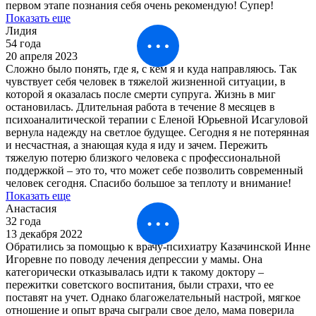
первом этапе познания себя очень рекомендую! Супер!
Показать еще
Лидия
54 года
20 апреля 2023
Сложно было понять, где я, с кем я и куда направляюсь. Так
чувствует себя человек в тяжелой жизненной ситуации, в
которой я оказалась после смерти супруга. Жизнь в миг
остановилась. Длительная работа в течение 8 месяцев в
психоаналитической терапии с Еленой Юрьевной Исагуловой
вернула надежду на светлое будущее. Сегодня я не потерянная
и несчастная, а знающая куда я иду и зачем. Пережить
тяжелую потерю близкого человека с профессиональной
поддержкой – это то, что может себе позволить современный
человек сегодня. Спасибо большое за теплоту и внимание!
Показать еще
Анастасия
32 года
13 декабря 2022
Обратились за помощью к врачу-психиатру Казачинской Инне
Игоревне по поводу лечения депрессии у мамы. Она
категорически отказывалась идти к такому доктору –
пережитки советского воспитания, были страхи, что ее
поставят на учет. Однако благожелательный настрой, мягкое
отношение и опыт врача сыграли свое дело, мама поверила