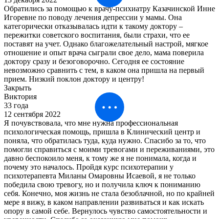
Обратились за помощью к врачу-психиатру Казачинской Инне
Игоревне по поводу лечения депрессии у мамы. Она
категорически отказывалась идти к такому доктору –
пережитки советского воспитания, были страхи, что ее
поставят на учет. Однако благожелательный настрой, мягкое
отношение и опыт врача сыграли свое дело, мама поверила
доктору сразу и безоговорочно. Сегодня ее состояние
невозможно сравнить с тем, в каком она пришла на первый
прием. Низкий поклон доктору и центру!
Закрыть
Виктория
33 года
12 сентября 2022
Я почувствовала, что мне нужна профессиональная
психологическая помощь, пришла в Клинический центр и
поняла, что обратилась туда, куда нужно. Спасибо за то, что
помогли справиться с моими тревогами и переживаниями, это
давно беспокоило меня, к тому же я не понимала, когда и
почему это началось. Пройдя курс психотерапии у
психотерапевта Миланы Омаровны Исаевой, я не только
победила свою тревогу, но и получила ключ к пониманию
себя. Конечно, моя жизнь не стала безоблачной, но по крайней
мере я вижу, в каком направлении развиваться и как искать
опору в самой себе. Вернулось чувство самостоятельности и