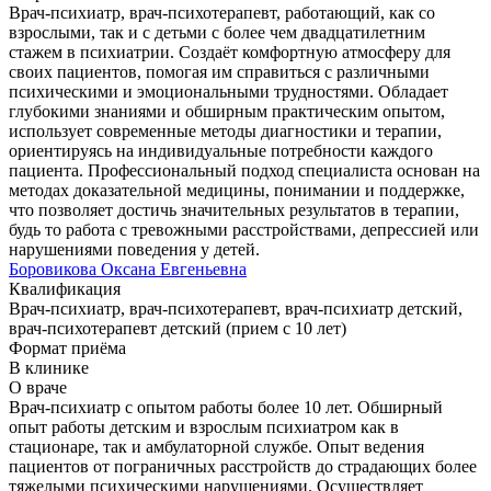
Врач-психиатр, врач-психотерапевт, работающий, как со
взрослыми, так и с детьми с более чем двадцатилетним
стажем в психиатрии. Создаёт комфортную атмосферу для
своих пациентов, помогая им справиться с различными
психическими и эмоциональными трудностями. Обладает
глубокими знаниями и обширным практическим опытом,
использует современные методы диагностики и терапии,
ориентируясь на индивидуальные потребности каждого
пациента. Профессиональный подход специалиста основан на
методах доказательной медицины, понимании и поддержке,
что позволяет достичь значительных результатов в терапии,
будь то работа с тревожными расстройствами, депрессией или
нарушениями поведения у детей.
Боровикова Оксана Евгеньевна
Квалификация
Врач-психиатр, врач-психотерапевт, врач-психиатр детский,
врач-психотерапевт детский (прием с 10 лет)
Формат приёма
В клинике
О враче
Врач-психиатр с опытом работы более 10 лет. Обширный
опыт работы детским и взрослым психиатром как в
стационаре, так и амбулаторной службе. Опыт ведения
пациентов от пограничных расстройств до страдающих более
тяжелыми психическими нарушениями. Осуществляет