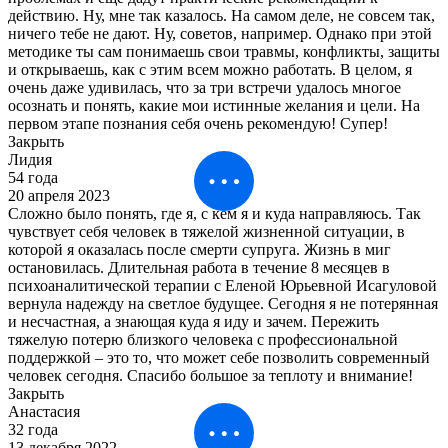
действию. Ну, мне так казалось. На самом деле, не совсем так,
ничего тебе не дают. Ну, советов, например. Однако при этой
методике ты сам понимаешь свои травмы, конфликты, защиты
и открываешь, как с этим всем можно работать. В целом, я
очень даже удивилась, что за три встречи удалось многое
осознать и понять, какие мои истинные желания и цели. На
первом этапе познания себя очень рекомендую! Супер!
Закрыть
Лидия
54 года
20 апреля 2023
Сложно было понять, где я, с кем я и куда направляюсь. Так
чувствует себя человек в тяжелой жизненной ситуации, в
которой я оказалась после смерти супруга. Жизнь в миг
остановилась. Длительная работа в течение 8 месяцев в
психоаналитической терапии с Еленой Юрьевной Исагуловой
вернула надежду на светлое будущее. Сегодня я не потерянная
и несчастная, а знающая куда я иду и зачем. Пережить
тяжелую потерю близкого человека с профессиональной
поддержкой – это то, что может себе позволить современный
человек сегодня. Спасибо большое за теплоту и внимание!
Закрыть
Анастасия
32 года
13 декабря 2022