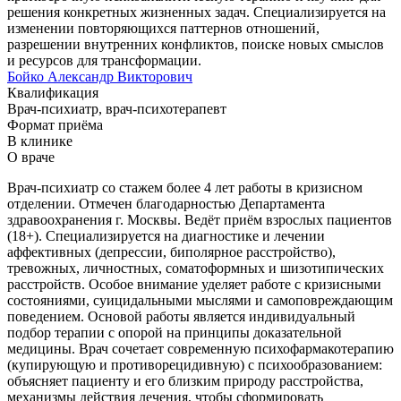
решения конкретных жизненных задач. Специализируется на
изменении повторяющихся паттернов отношений,
разрешении внутренних конфликтов, поиске новых смыслов
и ресурсов для трансформации.
Бойко Александр Викторович
Квалификация
Врач-психиатр, врач-психотерапевт
Формат приёма
В клинике
О враче
Врач-психиатр со стажем более 4 лет работы в кризисном
отделении. Отмечен благодарностью Департамента
здравоохранения г. Москвы. Ведёт приём взрослых пациентов
(18+). Специализируется на диагностике и лечении
аффективных (депрессии, биполярное расстройство),
тревожных, личностных, соматоформных и шизотипических
расстройств. Особое внимание уделяет работе с кризисными
состояниями, суицидальными мыслями и самоповреждающим
поведением. Основой работы является индивидуальный
подбор терапии с опорой на принципы доказательной
медицины. Врач сочетает современную психофармакотерапию
(купирующую и противорецидивную) с психообразованием:
объясняет пациенту и его близким природу расстройства,
механизмы действия лечения, чтобы сформировать