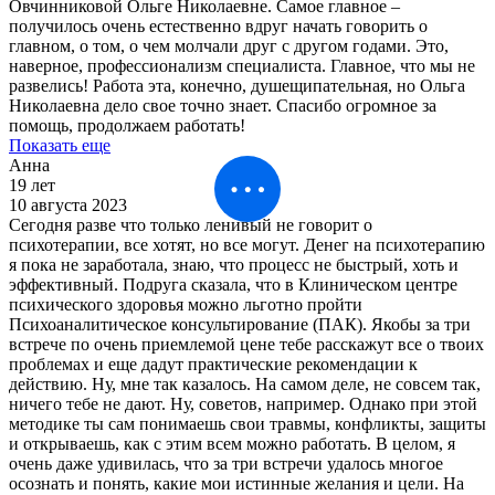
Овчинниковой Ольге Николаевне. Самое главное –
получилось очень естественно вдруг начать говорить о
главном, о том, о чем молчали друг с другом годами. Это,
наверное, профессионализм специалиста. Главное, что мы не
развелись! Работа эта, конечно, душещипательная, но Ольга
Николаевна дело свое точно знает. Спасибо огромное за
помощь, продолжаем работать!
Показать еще
Анна
19 лет
10 августа 2023
Сегодня разве что только ленивый не говорит о
психотерапии, все хотят, но все могут. Денег на психотерапию
я пока не заработала, знаю, что процесс не быстрый, хоть и
эффективный. Подруга сказала, что в Клиническом центре
психического здоровья можно льготно пройти
Психоаналитическое консультирование (ПАК). Якобы за три
встрече по очень приемлемой цене тебе расскажут все о твоих
проблемах и еще дадут практические рекомендации к
действию. Ну, мне так казалось. На самом деле, не совсем так,
ничего тебе не дают. Ну, советов, например. Однако при этой
методике ты сам понимаешь свои травмы, конфликты, защиты
и открываешь, как с этим всем можно работать. В целом, я
очень даже удивилась, что за три встречи удалось многое
осознать и понять, какие мои истинные желания и цели. На